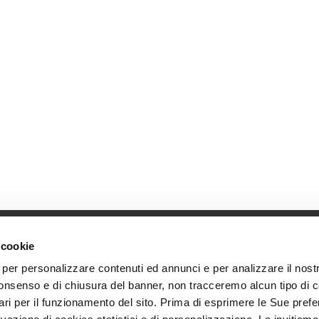
 cookie
 per personalizzare contenuti ed annunci e per analizzare il nostro
Global solutions. Dri
ci
onsenso e di chiusura del banner, non tracceremo alcun tipo di 
At BDO, we believe exceptional clien
iviti alle nostre newsletter
ri per il funzionamento del sito. Prima di esprimere le Sue prefe