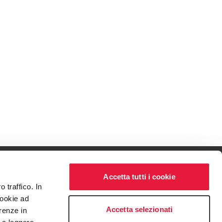
Accetta tutti i cookie
 traffico. In
ven to be the best.
cookie ad
t service begins with building exceptional relationships.
Accetta selezionati
renze in