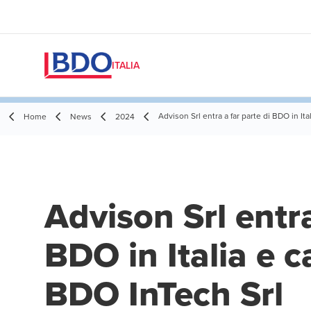
ITALIA
Advison Srl entra a far parte di BDO in I
Home
News
2024
Advison Srl entra
BDO in Italia e 
BDO InTech Srl