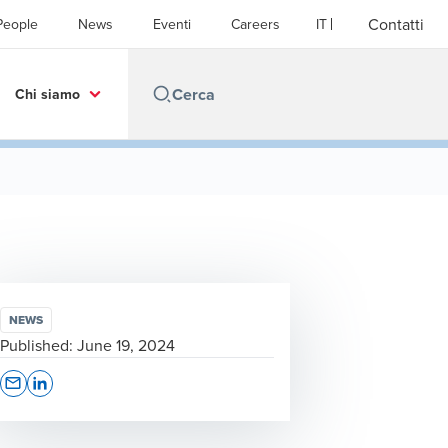
Contatti
People
News
Eventi
Careers
IT
Chi siamo
NEWS
Published:
June 19, 2024
Opens In A New Window/tab
Opens In A New Window/tab